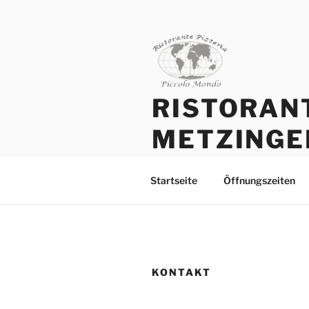
Zum
Inhalt
springen
RISTORAN
METZINGE
Pizza und Pasta hausgemacht 
Startseite
Öffnungszeiten
KONTAKT